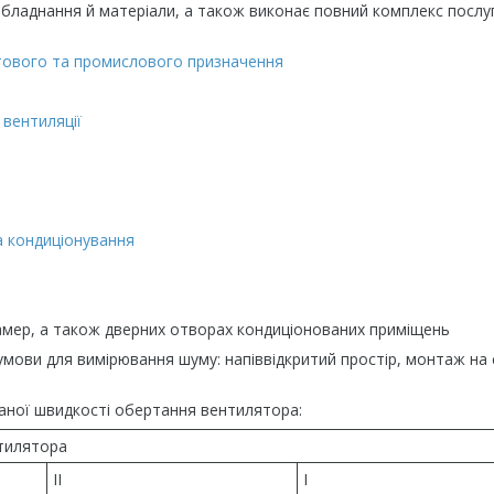
бладнання й матеріали, а також виконає повний комплекс послу
утового та промислового призначення
 вентиляції
та кондиціонування
мер, а також дверних отворах кондиціонованих приміщень
умови для вимірювання шуму: напіввідкритий простір, монтаж на с
аної швидкості обертання вентилятора:
тилятора
II
I