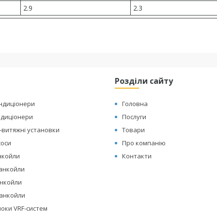
2.9
2.3
Розділи сайту
ондиціонери
Головна
ндиціонери
Послуги
витяжні установки
Товари
соси
Про компанію
нкойли
Контакти
фанкойли
анкойли
фанкойли
локи VRF-систем