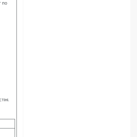
г по
тіні.