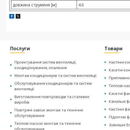
довжина струменя [м]
4.0
Послуги
Товари
Проектування систем вентиляції,
Настінні к
кондиціонування, опалення
Касетні ко
Монтаж кондиціонерів та систем вентиляції
Припливно-
Обслуговування кондиціонерів та систем
Теплові на
вентиляції
Касетні фа
Виготовлення повітроводів та сталевих
Канальні 
виробів
Настінні ф
Повітряні завіси: монтаж та технічне
обслуговування
Підлогові 
Теплові насоси: монтаж та технічне
Зовнішні б
обслуговування