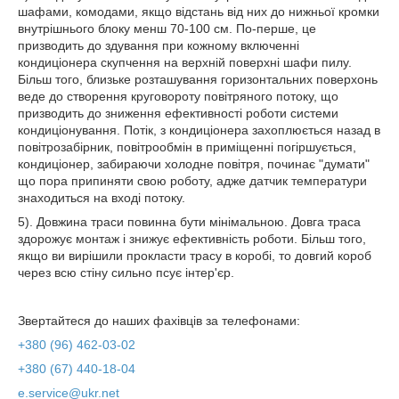
шафами, комодами, якщо відстань від них до нижньої кромки
внутрішнього блоку менш 70-100 см. По-перше, це
призводить до здування при кожному включенні
кондиціонера скупчення на верхній поверхні шафи пилу.
Більш того, близьке розташування горизонтальних поверхонь
веде до створення круговороту повітряного потоку, що
призводить до зниження ефективності роботи системи
кондиціонування. Потік, з кондиціонера захоплюється назад в
повітрозабірник, повітрообмін в приміщенні погіршується,
кондиціонер, забираючи холодне повітря, починає "думати"
що пора припиняти свою роботу, адже датчик температури
знаходиться на вході потоку.
5). Довжина траси повинна бути мінімальною. Довга траса
здорожує монтаж і знижує ефективність роботи. Більш того,
якщо ви вирішили прокласти трасу в коробі, то довгий короб
через всю стіну сильно псує інтер'єр.
Звертайтеся до наших фахівців за телефонами:
+380 (96) 462-03-02
+380 (67) 440-18-04
e.service@ukr.net