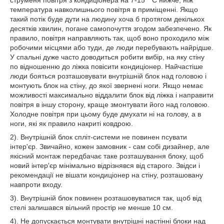
струменя повітря з кондиціонера на 7-15 ° С нижче, ніж
температура навколишнього повітря в приміщенні. Якщо
такий потік буде дути на людину хоча б протягом декількох
десятків хвилин, погане самопочуття згодом забезпечено. Як
правило, повітря направляють так, щоб воно проходило між
робочими місцями або туди, де люди перебувають найрідше.
У спальні дуже часто доводиться робити вибір, на яку стіну
по відношенню до ліжка повісити кондиціонер. Найчастіше
люди бояться розташовувати внутрішній блок над головою і
монтують блок на стіну, до якої звернені ноги. Якщо немає
можливості максимально віддалити блок від ліжка і направити
повітря в іншу сторону, краще змонтувати його над головою.
Холодне повітря при цьому буде дмухати ні на голову, а в
ноги, які як правило накриті ковдрою.
2). Внутрішній блок спліт-системи не повинен псувати
інтер'єр. Звичайно, кожен замовник - сам собі дизайнер, але
якісний монтаж передбачає таке розташування блоку, щоб
новий інтер'єр мінімально відрізнявся від старого. Звідси і
рекомендації не вішати кондиціонер на стіну, розташовану
навпроти входу.
3). Внутрішній блок повинен розташовуватися так, щоб від
стелі залишався вільний простір не менше 10 см.
4). Не допускається монтувати внутрішні настінні блоки над