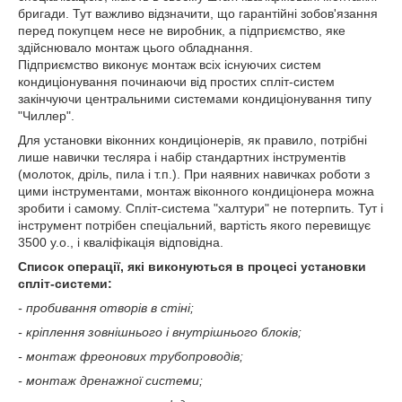
бригади. Тут важливо відзначити, що гарантійні зобов'язання
перед покупцем несе не виробник, а підприємство, яке
здійснювало монтаж цього обладнання.
Підприємство виконує монтаж всіх існуючих систем
кондиціонування починаючи від простих спліт-систем
закінчуючи центральними системами кондиціонування типу
"Чиллер".
Для установки віконних кондиціонерів, як правило, потрібні
лише навички тесляра і набір стандартних інструментів
(молоток, дріль, пила і т.п.). При наявних навичках роботи з
цими інструментами, монтаж віконного кондиціонера можна
зробити і самому. Спліт-система "халтури" не потерпить. Тут і
інструмент потрібен спеціальний, вартість якого перевищує
3500 у.о., і кваліфікація відповідна.
Список операції, які виконуються в процесі установки
спліт-системи:
- пробивання отворів в стіні;
- кріплення зовнішнього і внутрішнього блоків;
- монтаж фреонових трубопроводів;
- монтаж дренажної системи;