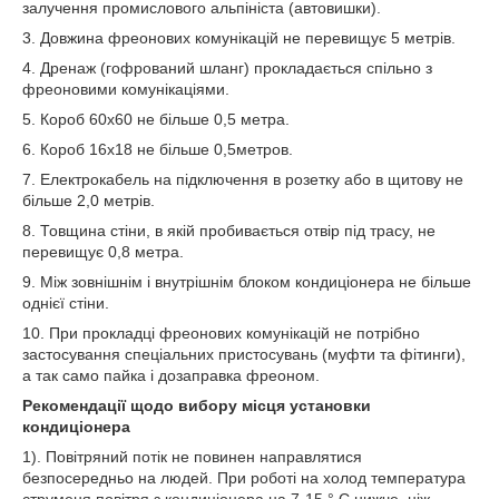
залучення промислового альпініста (автовишки).
3. Довжина фреонових комунікацій не перевищує 5 метрів.
4. Дренаж (гофрований шланг) прокладається спільно з
фреоновими комунікаціями.
5. Короб 60х60 не більше 0,5 метра.
6. Короб 16х18 не більше 0,5метров.
7. Електрокабель на підключення в розетку або в щитову не
більше 2,0 метрів.
8. Товщина стіни, в якій пробивається отвір під трасу, не
перевищує 0,8 метра.
9. Між зовнішнім і внутрішнім блоком кондиціонера не більше
однієї стіни.
10. При прокладці фреонових комунікацій не потрібно
застосування спеціальних пристосувань (муфти та фітинги),
а так само пайка і дозаправка фреоном.
Рекомендації щодо вибору місця установки
кондиціонера
1). Повітряний потік не повинен направлятися
безпосередньо на людей. При роботі на холод температура