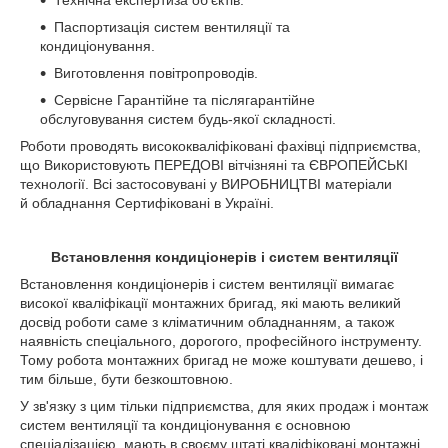
Технічна експертиза об'єктів.
Паспортизація систем вентиляції та
кондиціонування.
Виготовлення повітропроводів.
Сервісне Гарантійне та післягарантійне
обслуговування систем будь-якої складності.
Роботи проводять висококваліфіковані фахівці підприємства,
що Використовують ПЕРЕДОВІ вітчізняні та ЄВРОПЕЙСЬКІ
технології. Всі застосовувані у ВИРОБНИЦТВІ матеріали
й обладнання Сертифіковані в Україні.
Встановлення кондиціонерів і систем вентиляції
Встановлення кондиціонерів і систем вентиляції вимагає
високої кваліфікації монтажних бригад, які мають великий
досвід роботи саме з кліматичним обладнанням, а також
наявність спеціального, дорогого, професійного інструменту.
Тому робота монтажних бригад не може коштувати дешево, і
тим більше, бути безкоштовною.
У зв'язку з цим тільки підприємства, для яких продаж і монтаж
систем вентиляції та кондиціонування є основною
спеціалізацією, мають в своєму штаті кваліфіковані монтажні