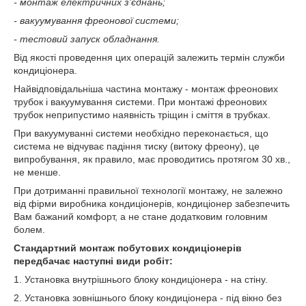
- монтаж електричних з'єднань;
- вакуумування фреонової системи;
- тестовий запуск обладнання.
Від якості проведення цих операцій залежить термін служби
кондиціонера.
Найвідповідальніша частина монтажу - монтаж фреонових
трубок і вакуумування системи. При монтажі фреонових
трубок неприпустимо наявність тріщин і сміття в трубках.
При вакуумуванні системи необхідно переконається, що
система не відчуває падіння тиску (витоку фреону), це
випробування, як правило, має проводитись протягом 30 хв.,
не менше.
При дотриманні правильної технології монтажу, не залежно
від фірми виробника кондиціонерів, кондиціонер забезпечить
Вам бажаний комфорт, а не стане додатковим головним
болем.
Стандартний монтаж побутових кондиціонерів
передбачає наступні види робіт:
1. Установка внутрішнього блоку кондиціонера - на стіну.
2. Установка зовнішнього блоку кондиціонера - під вікно без