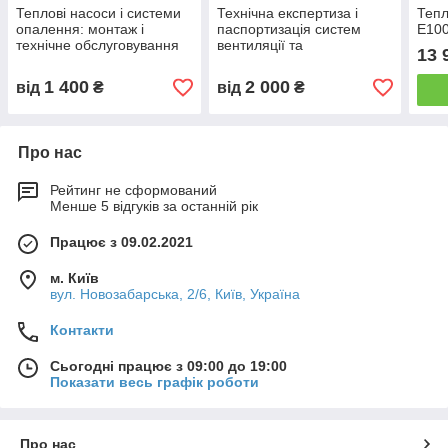
Теплові насоси і системи
Технічна експертиза і
Тепл
опалення: монтаж і
паспортизація систем
E100
технічне обслуговування
вентиляції та
13 
кондиціонування
1 400
2 000
від
₴
від
₴
Про нас
Рейтинг не сформований
Менше 5 відгуків за останній рік
Працює з 09.02.2021
м. Київ
вул. Новозабарська, 2/6, Київ, Україна
Контакти
Сьогодні працює з 09:00 до 19:00
Показати весь графік роботи
Про нас