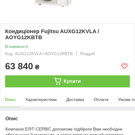
Кондиціонер Fujitsu AUXG12KVLA /
AOYG12KBTB
В наявності
Код: AUXG12KVLA / AOYG12KBTB
Роздріб
63 840
₴
Купити
Опис
Характеристики
Доставка
Оплата
Умови п
Опис
Компанія ЕЛІТ-СЕРВІС допоможе підібрати Вам необхідне
обладнання й матеріали, а також виконає повний комплекс