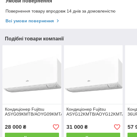
Умови повернення
Повернення товару впродовж 14 днів за домовленістю
Всі умови повернення
Подібні товари компанії
Кондиціонер Fujitsu
Кондиціонер Fujitsu
Конд
ASYG09KMTB/AOYG09KMTA
ASYG12KMTB/AOYG12KMTA
36U
28 000
31 000
57 
₴
₴