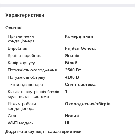
Характеристики
Основні
Призначення
Комерційний
кондиціонера
Виробник
Fujitsu General
Країна виробник
Японія
Колір корпусу
Білий
Потужність охолодження
3500 Вт
Потужність обігріву
4100 Вт
Тип кондиціонера
Спліт-система
Кількість внутрішніх блоків
1
мультиспліт-системи
Режим роботи
Охолодження/обігрів
кондиціонера
Стан
Новий
Wi-Fi модуль
Ні
Додаткові функції і характеристики