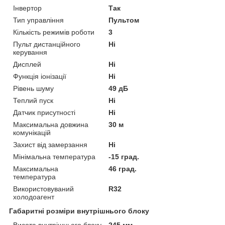
Інвертор
Так
Тип управління
Пультом
Кількість режимів роботи
3
Пульт дистанційного
Ні
керування
Дисплей
Ні
Функція іонізації
Ні
Рівень шуму
49 дБ
Теплий пуск
Ні
Датчик присутності
Ні
Максимальна довжина
30 м
комунікацій
Захист від замерзання
Ні
Мінімальна температура
-15 град.
Максимальна
46 град.
температура
Використовуваний
R32
холодоагент
Габаритні розміри внутрішнього блоку
Висота внутрішнього блоку
245 мм