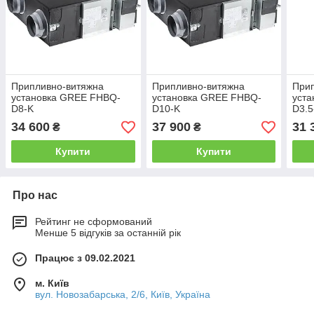
Припливно-витяжна
Припливно-витяжна
При
установка GREE FHBQ-
установка GREE FHBQ-
уст
D8-K
D10-K
D3.5
34 600
37 900
31 
₴
₴
Купити
Купити
Про нас
Рейтинг не сформований
Менше 5 відгуків за останній рік
Працює з 09.02.2021
м. Київ
вул. Новозабарська, 2/6, Київ, Україна