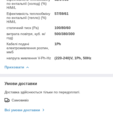
по ентальпії (холод) (%)
H/M/L
Ефективність теплообміну
57/59/61
по ентальпії (тепло) (%)
H/M/L
статичний тиск (Ра)
100/80/60
витрата повітря, куб. м/
500/380/300
год)
Кабелі подачі
1Ph
електроживлення розтин,
мм5
напруга живлення V-Ph-Hz
(220-240)V, 1Ph, 50Hz
Приховати
Умови доставки
Доставка здійснюється тільки по передоплаті.
Самовивіз
Всі умови доставки