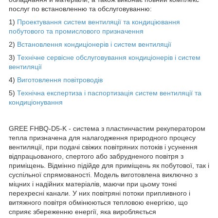
послуг по встановленню та обслуговуванню:
1)
Проектування систем вентиляції та кондиціювання
побутового та промислового призначення
2)
Встановлення кондиціонерів і систем вентиляції
3)
Технічне сервісне обслуговування кондиціонерів і систем
вентиляції
4)
Виготовлення повітроводів
5)
Технічна експертиза і паспортизація систем вентиляції та
кондиціонування
GREE FHBQ-D5-K - система з пластинчастим рекуператором
тепла призначена для налагодження природного процесу
вентиляції, при подачі свіжих повітряних потоків і усунення
відпрацьованого, спертого або забрудненого повітря з
приміщень. Відмінно підійде для приміщень як побутової, так і
суспільної спрямованості. Модель виготовлена виключно з
міцних і надійних матеріалів, маючи при цьому тонкі
перехресні канали. У них повітряні потоки припливного і
витяжного повітря обмінюються тепловою енергією, що
сприяє збереженню енергії, яка виробляється