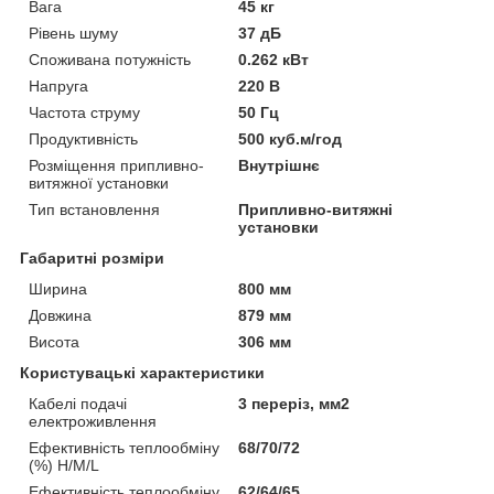
Вага
45 кг
Рівень шуму
37 дБ
Споживана потужність
0.262 кВт
Напруга
220 В
Частота струму
50 Гц
Продуктивність
500 куб.м/год
Розміщення припливно-
Внутрішнє
витяжної установки
Тип встановлення
Припливно-витяжні
установки
Габаритні розміри
Ширина
800 мм
Довжина
879 мм
Висота
306 мм
Користувацькі характеристики
Кабелі подачі
3 переріз, мм2
електроживлення
Ефективність теплообміну
68/70/72
(%) H/M/L
Ефективність теплообміну
62/64/65