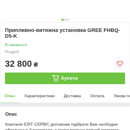
Припливно-витяжна установка GREE FHBQ-
D5-K
В наявності
Роздріб
32 800
₴
Купити
Опис
Характеристики
Доставка
Оплата
Умови п
Опис
Компанія ЕЛІТ-СЕРВІС допоможе підібрати Вам необхідне
обладнання й матеріали, а також виконає повний комплекс