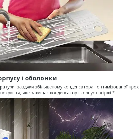
орпусу і оболонки
атури, завдяки збільшеному конденсатора і оптимізованої прохі
покриття, яке захищає конденсатор і корпус від іржі *.