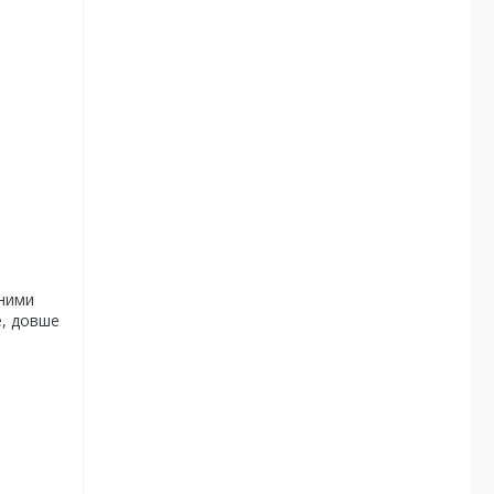
йними
е, довше