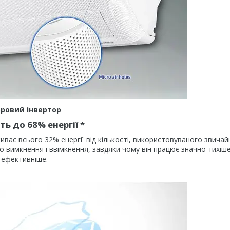
ровий інвертор
ь до 68% енергії *
живає всього 32% енергії від кількості, використовуваного звича
о вимкнення і ввімкнення, завдяки чому він працює значно тихіш
і ефективніше.