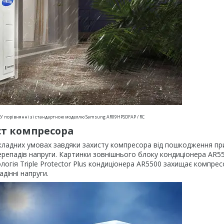
 У порівнянні зі стандартною моделлю Samsung AR09HPSDFAP / RC
ст компресора
ладних умовах завдяки захисту компресора від пошкодження при
репадів напруги. Картинки зовнішнього блоку кондиціонера AR5
ологія Triple Protector Plus кондиціонера AR5500 захищає компрес
адінні напруги.