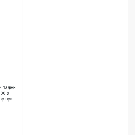
 падінні
500 в
ор при