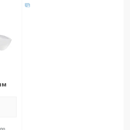
ям
 по