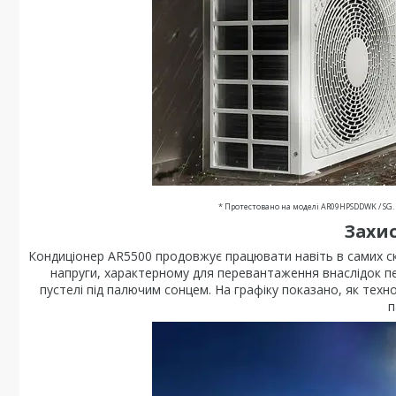
* Протестовано на моделі AR09HPSDDWK / SG.
Захи
Кондиціонер AR5500 продовжує працювати навіть в самих ск
напруги, характерному для перевантаження внаслідок пе
пустелі під палючим сонцем. На графіку показано, як техн
п