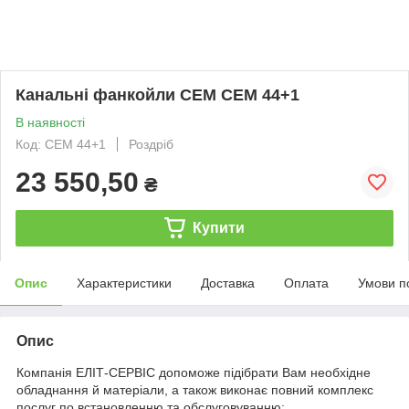
Канальні фанкойли CEM CEM 44+1
В наявності
Код: CEM 44+1
Роздріб
23 550,50
₴
Купити
Опис
Характеристики
Доставка
Оплата
Умови п
Опис
Компанія ЕЛІТ-СЕРВІС допоможе підібрати Вам необхідне
обладнання й матеріали, а також виконає повний комплекс
послуг по встановленню та обслуговуванню: