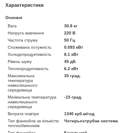
Характеристики
Основні
Вага
30.8 кг
Напруга живлення
220 В
Частота струму
50 Гц
Споживана потужність
0.093 кВт
Холодопродуктивність
8.1 кВт
Рівень шуму
45 дБ
Теплопродуктивність
6.2 кВт
Максимальна
35 град.
температура
навколишнього
середовища
Мінімальна температура
-15 град.
навколишнього
середовища
Витрата повітря
1340 куб.м/год
Тип фанкойла за кількістю
Чотирьохтрубна система
теплообмінників
Тип фанкойла
Канальний